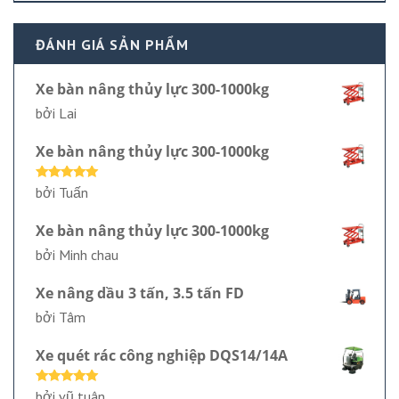
ĐÁNH GIÁ SẢN PHẨM
Xe bàn nâng thủy lực 300-1000kg
bởi Lai
Xe bàn nâng thủy lực 300-1000kg
Được xếp
bởi Tuấn
hạng
5
5
sao
Xe bàn nâng thủy lực 300-1000kg
bởi Minh chau
Xe nâng dầu 3 tấn, 3.5 tấn FD
bởi Tâm
Xe quét rác công nghiệp DQS14/14A
Được xếp
bởi vũ tuân