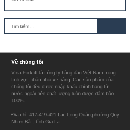
hạng
5
5
sao
Tìm
kiếm
cho:
Về chúng tôi
Vina-Forklift là công ty hàng đầu Việt Nam trong
lĩnh vực phân phối xe nâng. Các sản phẩm của
chúng tôi đều được nhập khẩu chính hãng từ
nước ngoài nên chất lượng luôn được đảm bảo
100%.
Địa chỉ: 417-419-421 Lạc Long Quân,phường Quy
Nhơn Bắc, tỉnh Gia Lai