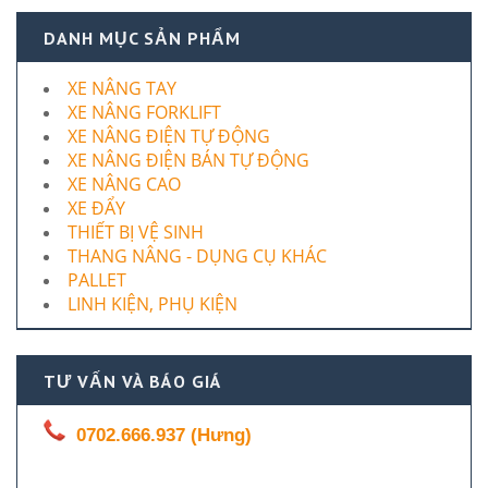
DANH MỤC SẢN PHẨM
XE NÂNG TAY
XE NÂNG FORKLIFT
XE NÂNG ĐIỆN TỰ ĐỘNG
XE NÂNG ĐIỆN BÁN TỰ ĐỘNG
XE NÂNG CAO
XE ĐẨY
THIẾT BỊ VỆ SINH
THANG NÂNG - DỤNG CỤ KHÁC
PALLET
LINH KIỆN, PHỤ KIỆN
TƯ VẤN VÀ BÁO GIÁ
0702.666.937 (Hưng)