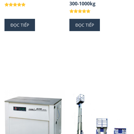
300-1000kg
Được xếp
hạng
Được xếp
5.00
hạng
5 sao
ĐỌC TIẾP
ĐỌC TIẾP
5.00
5 sao