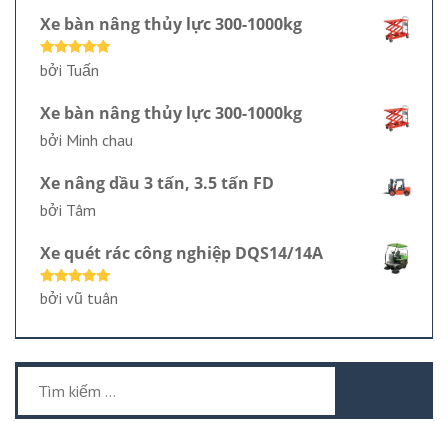
Xe bàn nâng thủy lực 300-1000kg
Được xếp
bởi Tuấn
hạng
5
5
sao
Xe bàn nâng thủy lực 300-1000kg
bởi Minh chau
Xe nâng dầu 3 tấn, 3.5 tấn FD
bởi Tâm
Xe quét rác công nghiệp DQS14/14A
Được xếp
bởi vũ tuân
hạng
5
5
sao
Tìm
kiếm
cho: