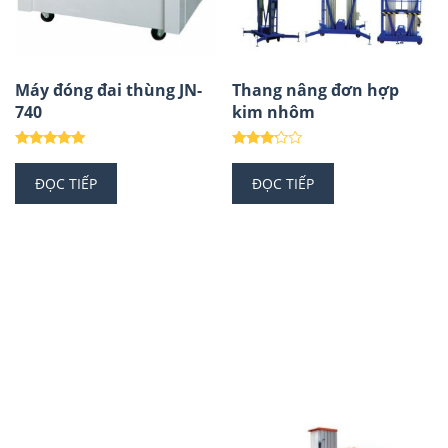
Máy đóng đai thùng JN-
Thang nâng đơn hợp
740
kim nhôm
Được xếp
Được
hạng
xếp
ĐỌC TIẾP
ĐỌC TIẾP
5.00
hạng
5 sao
3.00
5 sao