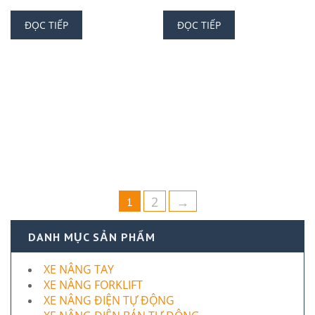
ĐỌC TIẾP
ĐỌC TIẾP
2
→
1
DANH MỤC SẢN PHẨM
XE NÂNG TAY
XE NÂNG FORKLIFT
XE NÂNG ĐIỆN TỰ ĐỘNG