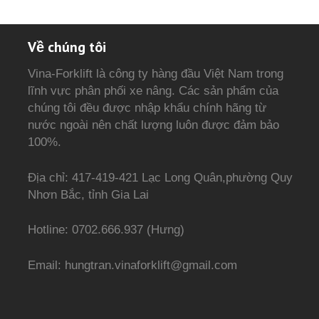
Về chúng tôi
Vina-Forklift là công ty hàng đầu Việt Nam trong
lĩnh vực phân phối xe nâng. Các sản phẩm của
chúng tôi đều được nhập khẩu chính hãng từ
nước ngoài nên chất lượng luôn được đảm bảo
100%.
Địa chỉ: 417-419-421 Lạc Long Quân,phường Quy
Nhơn Bắc, tỉnh Gia Lai
Hotline: 0702.666.937 (Hưng)
Email: hungtran.vinaforklift@gmail.com