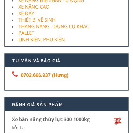
XE NÂNG ĐIỆN BÁN TỰ ĐỘNG
XE NÂNG CAO
XE ĐẨY
THIẾT BỊ VỆ SINH
THANG NÂNG - DỤNG CỤ KHÁC
PALLET
LINH KIỆN, PHỤ KIỆN
TƯ VẤN VÀ BÁO GIÁ
0702.666.937 (Hưng)
ĐÁNH GIÁ SẢN PHẨM
Xe bàn nâng thủy lực 300-1000kg
bởi Lai