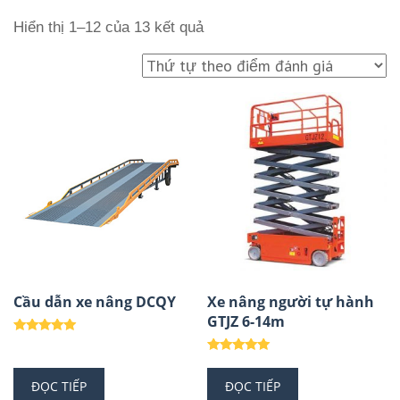
Hiển thị 1–12 của 13 kết quả
Cầu dẫn xe nâng DCQY
Xe nâng người tự hành
GTJZ 6-14m
Được xếp
hạng
Được xếp
5.00
hạng
5 sao
ĐỌC TIẾP
ĐỌC TIẾP
5.00
5 sao