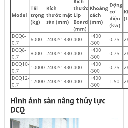
Kích
Động
Tải
Kích
thước
Khoảng
cơ
K
Model
trọng
thước mặt
Lip
cách
điện
(
(kg)
sàn (mm)
Board
(mm)
(kw)
(mm)
DCQ6-
+400
6000
2400×1830
400
0.75
2
0.7
-300
DCQ8-
+400
8000
2400×1830
400
0.75
2
0.7
-300
DCQ10-
+400
10000
2400×1830
400
0.75
2
0.7
-300
DCQ12-
+400
12000
2400×1830
400
1.50
2
0.7
-300
Hình ảnh sàn nâng thủy lực
DCQ