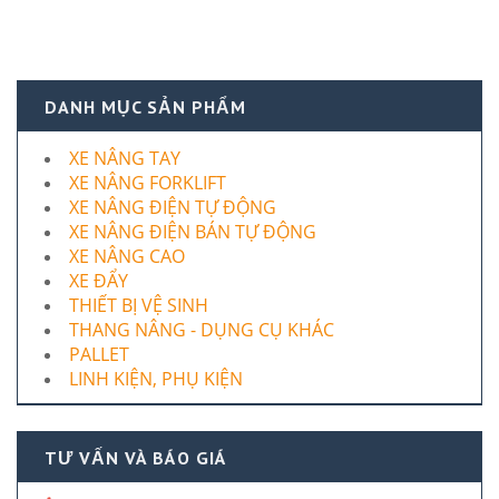
DANH MỤC SẢN PHẨM
XE NÂNG TAY
XE NÂNG FORKLIFT
XE NÂNG ĐIỆN TỰ ĐỘNG
XE NÂNG ĐIỆN BÁN TỰ ĐỘNG
XE NÂNG CAO
XE ĐẨY
THIẾT BỊ VỆ SINH
THANG NÂNG - DỤNG CỤ KHÁC
PALLET
LINH KIỆN, PHỤ KIỆN
TƯ VẤN VÀ BÁO GIÁ