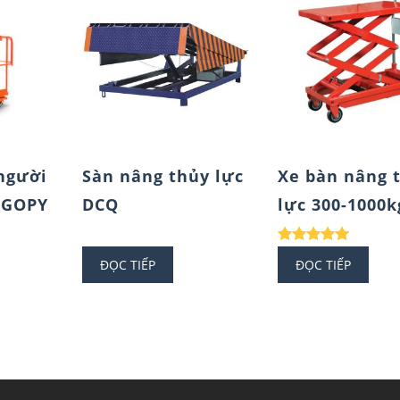
người
Sàn nâng thủy lực
Xe bàn nâng 
 GOPY
DCQ
lực 300-1000k
Được xếp
ĐỌC TIẾP
ĐỌC TIẾP
hạng
5.00
5 sao