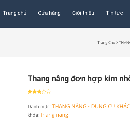
Trang chủ
Cửa hàng
Giới thiệu
Tin tức
Trang Chủ
THANG
>
Thang nâng đơn hợp kim n
3.00
2
trên 5
THANG NÂNG - DỤNG CỤ KHÁC
Danh mục:
dựa
trên
thang nang
khóa:
đánh
giá