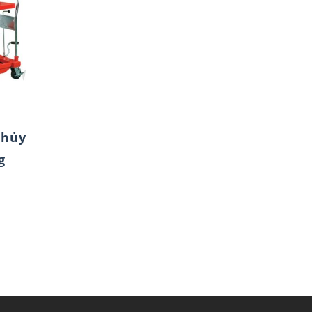
thủy
g