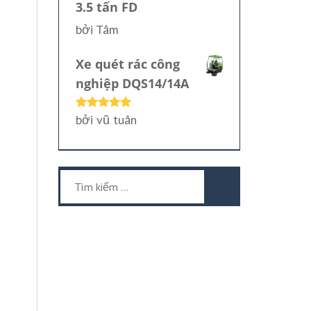
3.5 tấn FD
bởi Tâm
Xe quét rác công
nghiệp DQS14/14A
bởi vũ tuân
Được xếp
hạng
5
5
sao
Tìm
kiếm
cho: