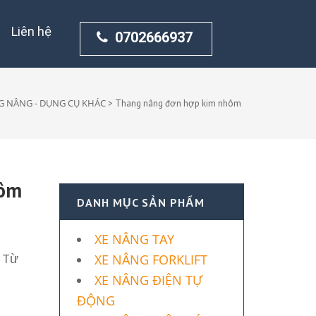
Liên hệ
0702666937
 NÂNG - DỤNG CỤ KHÁC
>
Thang nâng đơn hợp kim nhôm
hôm
DANH MỤC SẢN PHẨM
XE NÂNG TAY
Từ
XE NÂNG FORKLIFT
XE NÂNG ĐIỆN TỰ
ĐỘNG