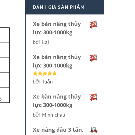
ĐÁNH GIÁ SẢN PHẨM
Xe bàn nâng thủy
lực 300-1000kg
bởi Lai
Xe bàn nâng thủy
lực 300-1000kg
bởi Tuấn
Được xếp
hạng
5
5
sao
Xe bàn nâng thủy
8
lực 300-1000kg
bởi Minh chau
Xe nâng dầu 3 tấn,