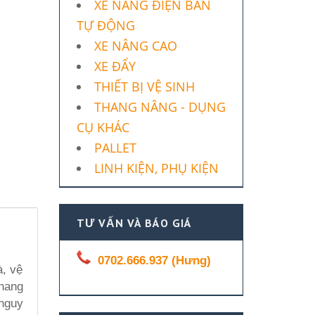
XE NÂNG ĐIỆN BÁN
TỰ ĐỘNG
XE NÂNG CAO
XE ĐẨY
THIẾT BỊ VỆ SINH
THANG NÂNG - DỤNG
CỤ KHÁC
PALLET
LINH KIỆN, PHỤ KIỆN
TƯ VẤN VÀ BÁO GIÁ
0702.666.937 (Hưng)
, vệ
thang
 nguy