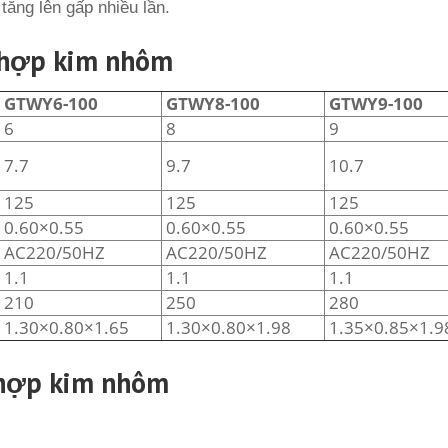
tăng lên gấp nhiều lần.
 hợp kim nhôm
GTWY6-100
GTWY8-100
GTWY9-100
6
8
9
7.7
9.7
10.7
125
125
125
0.60×0.55
0.60×0.55
0.60×0.55
AC220/50HZ
AC220/50HZ
AC220/50HZ
1.1
1.1
1.1
210
250
280
1.30×0.80×1.65
1.30×0.80×1.98
1.35×0.85×1.9
 hợp kim nhôm