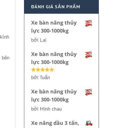
ĐÁNH GIÁ SẢN PHẨM
Xe bàn nâng thủy
lực 300-1000kg
 kính
bởi Lai
Xe bàn nâng thủy
c bên
lực 300-1000kg
bởi Tuấn
Được xếp
hạng
5
5
sao
Xe bàn nâng thủy
lực 300-1000kg
bởi Minh chau
Xe nâng dầu 3 tấn,