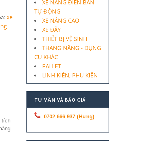
XE NÂNG ĐIỆN BÁN
TỰ ĐỘNG
xe
óa:
XE NÂNG CAO
ang
XE ĐẨY
THIẾT BỊ VỆ SINH
THANG NÂNG - DỤNG
CỤ KHÁC
PALLET
LINH KIỆN, PHỤ KIỆN
TƯ VẤN VÀ BÁO GIÁ
0702.666.937 (Hưng)
 tích
 hàng