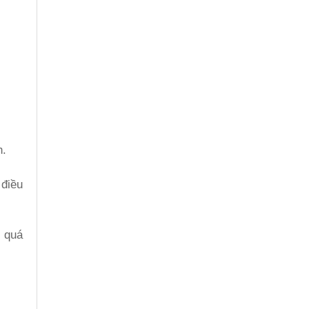
h.
điều
, quá