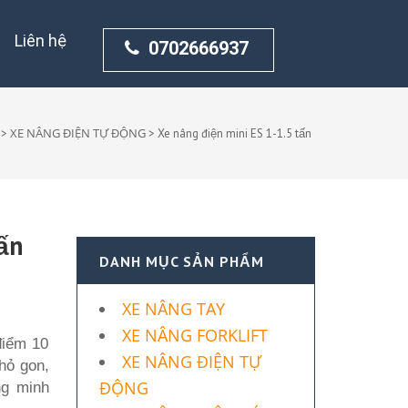
Liên hệ
0702666937
XE NÂNG ĐIỆN TỰ ĐỘNG
>
>
Xe nâng điện mini ES 1-1.5 tấn
ấn
DANH MỤC SẢN PHẨM
XE NÂNG TAY
XE NÂNG FORKLIFT
điểm 10
XE NÂNG ĐIỆN TỰ
hỏ gon,
ĐỘNG
ng minh