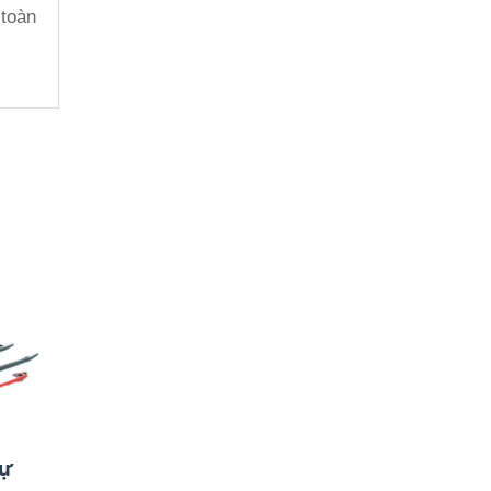
 toàn
tự