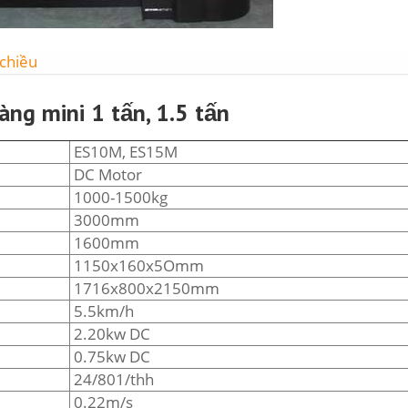
chiều
ng mini 1 tấn, 1.5 tấn
ES10M, ES15M
DC Motor
1000-1500kg
3000mm
1600mm
1150x160x5Omm
1716x800x2150mm
5.5km/h
2.20kw DC
0.75kw DC
24/801/thh
0.22m/s