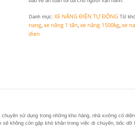
bảo vệ an toàn tối đa cho người vận hành.
XE NÂNG ĐIỆN TỰ ĐỘNG
Danh mục:
Từ kh
nang
xe nâng 1 tấn
xe nâng 1500kg
xe n
,
,
,
dien
, chuyên sử dụng trong những kho hàng, nhà xưởng có diện
n sẽ không còn gặp khó khăn trong việc di chuyển, bốc dỡ