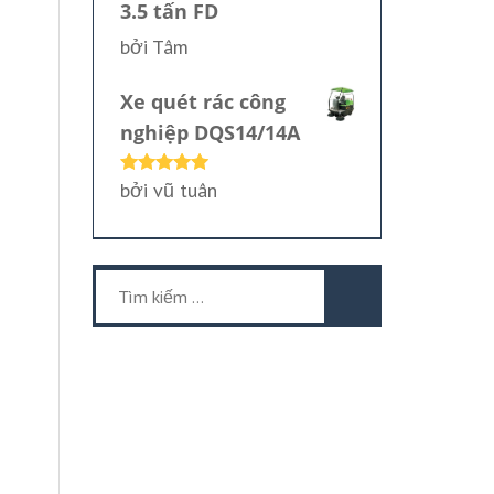
3.5 tấn FD
bởi Tâm
Xe quét rác công
nghiệp DQS14/14A
bởi vũ tuân
Được xếp
hạng
5
5
sao
Tìm
kiếm
cho: