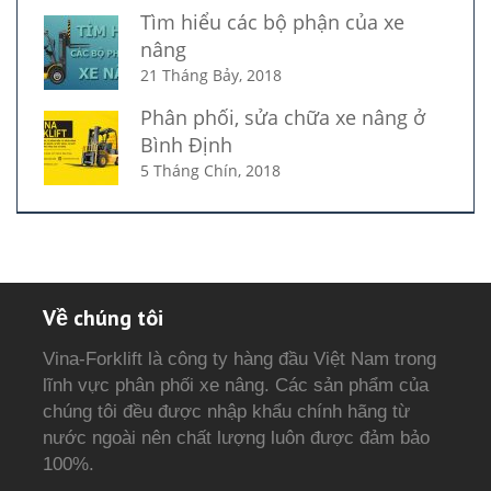
Tìm hiểu các bộ phận của xe
nâng
21 Tháng Bảy, 2018
Phân phối, sửa chữa xe nâng ở
Bình Định
5 Tháng Chín, 2018
Về chúng tôi
Vina-Forklift là công ty hàng đầu Việt Nam trong
lĩnh vực phân phối xe nâng. Các sản phẩm của
chúng tôi đều được nhập khẩu chính hãng từ
nước ngoài nên chất lượng luôn được đảm bảo
100%.