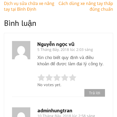
Điều
Dịch vụ sửa chữa xe nâng
Cách dùng xe nâng tay thấp
hướng
tay tại Bình Định
đúng chuẩn
bài
viết
Bình luận
Nguyễn ngọc vũ
5 Tháng Bảy, 2018 lúc 2:03 sáng
Xin cho biết quy định và điều
khoản để được làm đại lý công ty.
No votes yet.
Trả lời
adminhungtran
10 Tháng Bảy, 2018 lúc 2:58 sáng