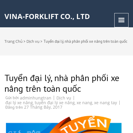
VINA-FORKLIFT CO., LTD
Trang Chủ
Dịch vụ
>
>
Tuyển đại lý, nhà phân phối xe nâng trên toàn quốc
Tuyển đại lý, nhà phân phối xe
nâng trên toàn quốc
Dịch vụ
Gửi bởi
adminhungtran
đại lý xe nâng
tuyển đại lý xe nâng
xe nang
xe nang tay
,
,
,
27 Tháng Bảy, 2017
Đăng trên