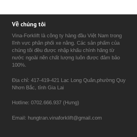
Về chúng tôi
Vina-Forklift là công ty hàng đầu Việt Nam trong
lĩnh vực phân phối xe nâng. Các sản phẩm của
chúng tôi đều được nhập khẩu chính hãng từ
nước ngoài nên chất lượng luôn được đảm bảo
100%.
Địa chỉ: 417-419-421 Lạc Long Quân,phường Quy
Nhơn Bắc, tỉnh Gia Lai
Hotline: 0702.666.937 (Hưng)
Email: hungtran.vinaforklift@gmail.com