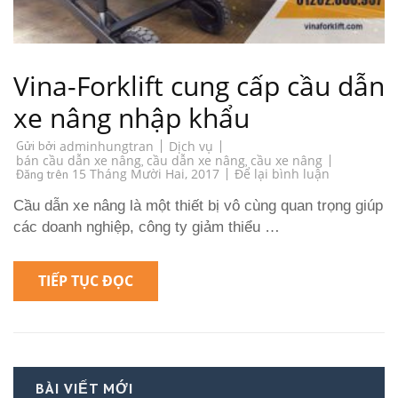
Vina-Forklift cung cấp cầu dẫn
xe nâng nhập khẩu
Dịch vụ
Gửi bởi
adminhungtran
bán cầu dẫn xe nâng
cầu dẫn xe nâng
cầu xe nâng
,
,
on
15 Tháng Mười Hai, 2017
Để lại bình luận
Đăng trên
Vina-
Forklift
Cầu dẫn xe nâng là một thiết bị vô cùng quan trọng giúp
cung
cấp
các doanh nghiệp, công ty giảm thiểu …
cầu
dẫn
xe
nâng
TIẾP TỤC ĐỌC
nhập
khẩu
BÀI VIẾT MỚI