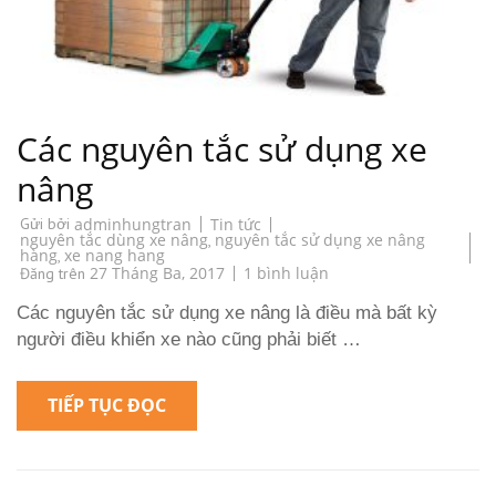
Các nguyên tắc sử dụng xe
nâng
Tin tức
Gửi bởi
adminhungtran
nguyên tắc dùng xe nâng
nguyên tắc sử dụng xe nâng
,
hàng
xe nang hang
,
ở
27 Tháng Ba, 2017
1 bình luận
Đăng trên
Các
nguyên
Các nguyên tắc sử dụng xe nâng là điều mà bất kỳ
tắc
sử
người điều khiển xe nào cũng phải biết …
dụng
xe
nâng
TIẾP TỤC ĐỌC