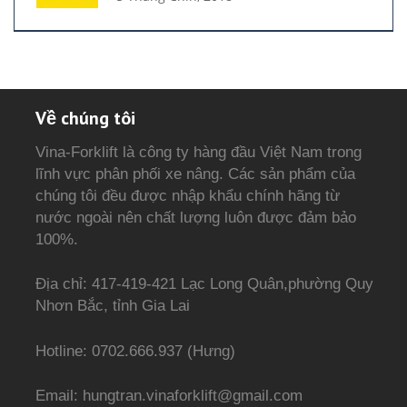
Về chúng tôi
Vina-Forklift là công ty hàng đầu Việt Nam trong
lĩnh vực phân phối xe nâng. Các sản phẩm của
chúng tôi đều được nhập khẩu chính hãng từ
nước ngoài nên chất lượng luôn được đảm bảo
100%.
Địa chỉ: 417-419-421 Lạc Long Quân,phường Quy
Nhơn Bắc, tỉnh Gia Lai
Hotline: 0702.666.937 (Hưng)
Email: hungtran.vinaforklift@gmail.com