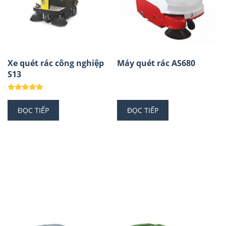
Xe quét rác công nghiệp
Máy quét rác AS680
S13
Được xếp
hạng
ĐỌC TIẾP
ĐỌC TIẾP
5.00
5 sao