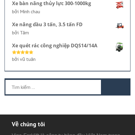
Xe bàn nâng thủy lực 300-1000kg
bởi Minh chau
Xe nâng dầu 3 tấn, 3.5 tấn FD
bởi Tâm
Xe quét rác công nghiệp DQS14/14A
Được xếp
bởi vũ tuân
hạng
5
5
sao
Tìm
kiếm
cho:
Về chúng tôi