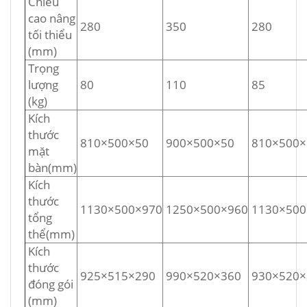
Chiều
cao nâng
280
350
280
tối thiểu
(mm)
Trọng
lượng
80
110
85
(kg)
Kích
thước
810×500×50
900×500×50
810×500×
mặt
bàn(mm)
Kích
thước
1130×500×970
1250×500×960
1130×500
tổng
thể(mm)
Kích
thước
925×515×290
990×520×360
930×520×
đóng gói
(mm)