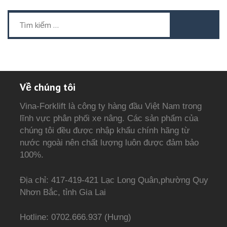
Tìm
kiếm
cho:
Về chúng tôi
Vina-Forklift là công ty hàng đầu Việt Nam trong
lĩnh vực phân phối xe nâng. Các sản phẩm của
chúng tôi đều được nhập khẩu chính hãng từ
nước ngoài nên chất lượng luôn được đảm bảo
100%.
Địa chỉ: 417-419-421 Lạc Long Quân,phường Quy
Nhơn Bắc, tỉnh Gia Lai
Hotline: 0702.666.937 (Hưng)