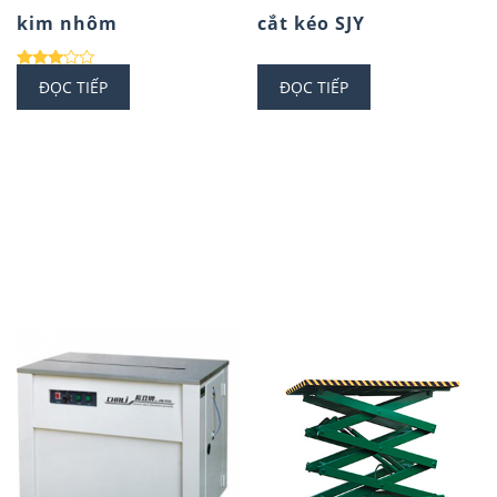
kim nhôm
cắt kéo SJY
Được
ĐỌC TIẾP
ĐỌC TIẾP
xếp
hạng
3.00
5 sao