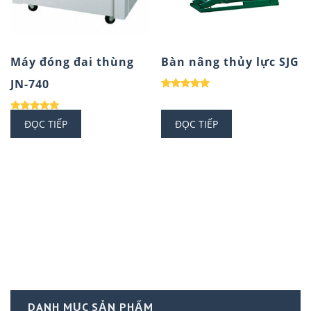
Máy đóng đai thùng
Bàn nâng thủy lực SJG
JN-740
Được xếp
hạng
5.00
Được xếp
ĐỌC TIẾP
ĐỌC TIẾP
5 sao
hạng
5.00
5 sao
DANH MỤC SẢN PHẨM