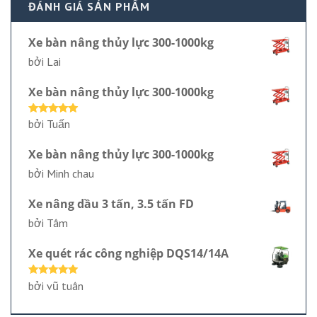
ĐÁNH GIÁ SẢN PHẨM
Xe bàn nâng thủy lực 300-1000kg
bởi Lai
Xe bàn nâng thủy lực 300-1000kg
Được xếp
bởi Tuấn
hạng
5
5
sao
Xe bàn nâng thủy lực 300-1000kg
bởi Minh chau
Xe nâng dầu 3 tấn, 3.5 tấn FD
bởi Tâm
Xe quét rác công nghiệp DQS14/14A
Được xếp
bởi vũ tuân
hạng
5
5
sao