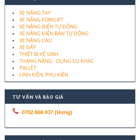
XE NÂNG TAY
XE NÂNG FORKLIFT
XE NÂNG ĐIỆN TỰ ĐỘNG
XE NÂNG ĐIỆN BÁN TỰ ĐỘNG
XE NÂNG CAO
XE ĐẨY
THIẾT BỊ VỆ SINH
THANG NÂNG - DỤNG CỤ KHÁC
PALLET
LINH KIỆN, PHỤ KIỆN
TƯ VẤN VÀ BÁO GIÁ
0702.666.937 (Hưng)