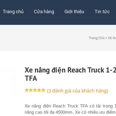
Trang chủ
Cửa hàng
Giới thiệu
Tin tức
Trang Chủ
XE N
>
Xe nâng điện Reach Truck 1-
TFA
(
3
đánh giá của khách hàng)
4.67
3
trên 5
dựa trên
đánh giá
Xe nâng điện Reach Truck TFA có tải trọng 1
nâng cao tối đa 4500mm. Xe có nhiều ưu điểm 