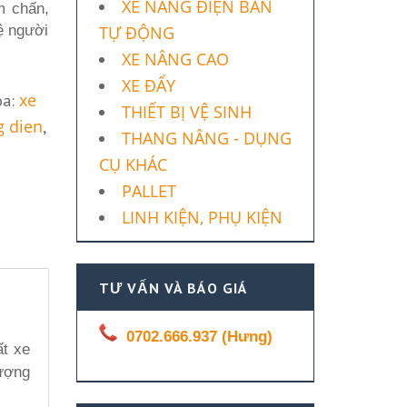
XE NÂNG ĐIỆN BÁN
m chấn,
ệ người
TỰ ĐỘNG
XE NÂNG CAO
XE ĐẨY
xe
óa:
THIẾT BỊ VỆ SINH
g dien
,
THANG NÂNG - DỤNG
CỤ KHÁC
PALLET
LINH KIỆN, PHỤ KIỆN
TƯ VẤN VÀ BÁO GIÁ
0702.666.937 (Hưng)
ất xe
ượng