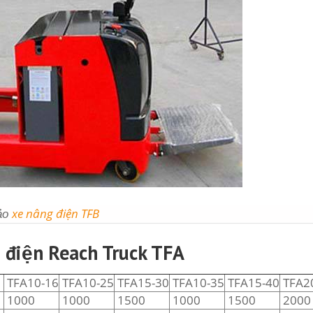
xe nâng điện TFB
hảo
 điện Reach Truck TFA
TFA10-16
TFA10-25
TFA15-30
TFA10-35
TFA15-40
TFA2
1000
1000
1500
1000
1500
2000