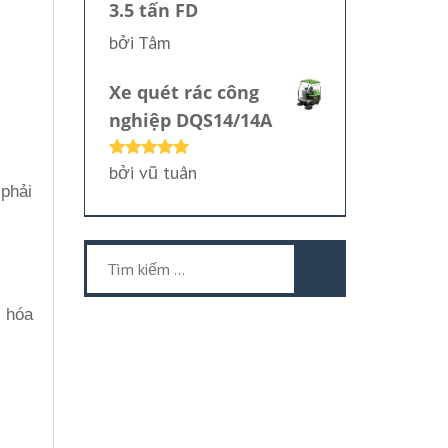
3.5 tấn FD
bởi Tâm
Xe quét rác công
nghiệp DQS14/14A
bởi vũ tuân
Được xếp
hạng
5
5
 phải
sao
Tìm
kiếm
cho:
g hóa