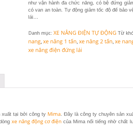
như vận hành đa chức năng, có bệ đứng giả
có van an toàn. Tự động giảm tốc độ để bảo v
lái…
XE NÂNG ĐIỆN TỰ ĐỘNG
Danh mục:
Từ kh
nang
xe nâng 1 tấn
xe nâng 2 tấn
xe nan
,
,
,
xe nâng điện đứng lái
Mima
xuất tại bởi công ty
. Đây là công ty chuyên sản xu
xe nâng động cơ điện
 dòng
của Mima nổi tiếng nhờ chất l