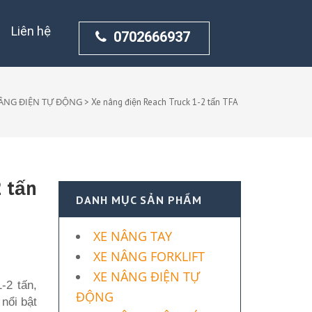
Liên hệ
0702666937
ÂNG ĐIỆN TỰ ĐỘNG
>
Xe nâng điện Reach Truck 1-2 tấn TFA
2 tấn
DANH MỤC SẢN PHẨM
XE NÂNG TAY
XE NÂNG FORKLIFT
XE NÂNG ĐIỆN TỰ
-2 tấn,
ĐỘNG
nổi bật