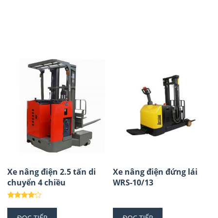
Xe nâng điện 2.5 tấn di
Xe nâng điện đứng lái
chuyển 4 chiều
WRS-10/13
Được xếp
hạng
ĐỌC TIẾP
ĐỌC TIẾP
4.00