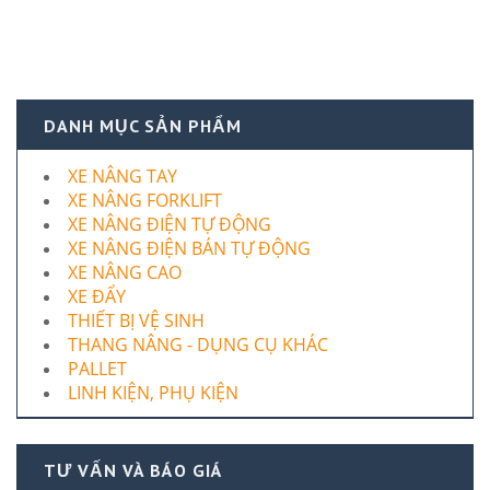
DANH MỤC SẢN PHẨM
XE NÂNG TAY
XE NÂNG FORKLIFT
XE NÂNG ĐIỆN TỰ ĐỘNG
XE NÂNG ĐIỆN BÁN TỰ ĐỘNG
XE NÂNG CAO
XE ĐẨY
THIẾT BỊ VỆ SINH
THANG NÂNG - DỤNG CỤ KHÁC
PALLET
LINH KIỆN, PHỤ KIỆN
TƯ VẤN VÀ BÁO GIÁ