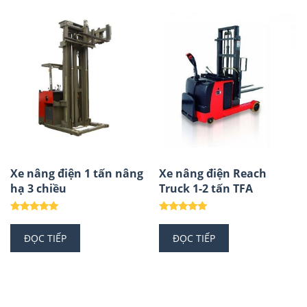
Xe nâng điện 1 tấn nâng
Xe nâng điện Reach
hạ 3 chiều
Truck 1-2 tấn TFA
Được xếp
Được xếp
hạng
hạng
ĐỌC TIẾP
ĐỌC TIẾP
5.00
4.67
5 sao
5 sao