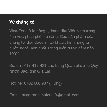
Về chúng tôi
Vina-Forklift là công ty hàng đầu Việt Nam trong
lĩnh vực phân phối xe nâng. Các sản phẩm của
chúng tôi đều được nhập khẩu chính hãng từ
nước ngoài nên chất lượng luôn được đảm bảo
100%.
Địa chỉ: 417-419-421 Lạc Long Quân,phường Quy
Nhơn Bắc, tỉnh Gia Lai
Hotline: 0702.666.937 (Hưng)
Email: hungtran.vinaforklift@gmail.com