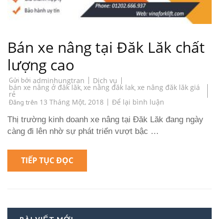
Bán xe nâng tại Đăk Lăk chất
lượng cao
Dịch vụ
Gửi bởi
adminhungtran
bán xe nâng ở đăk lăk
xe nâng đăk lak
xe nâng đăk lăk giá
,
,
rẻ
on
13 Tháng Một, 2018
Để lại bình luận
Đăng trên
Bán
xe
Thị trường kinh doanh xe nâng tại Đăk Lăk đang ngày
nâng
tại
càng đi lên nhờ sự phát triển vượt bậc …
Đăk
Lăk
chất
lượng
TIẾP TỤC ĐỌC
cao