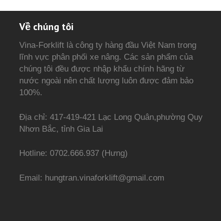
Về chúng tôi
Vina-Forklift là công ty hàng đầu Việt Nam trong
lĩnh vực phân phối xe nâng. Các sản phẩm của
chúng tôi đều được nhập khẩu chính hãng từ
nước ngoài nên chất lượng luôn được đảm bảo
100%.
Địa chỉ: 417-419-421 Lạc Long Quân,phường Quy
Nhơn Bắc, tỉnh Gia Lai
Hotline: 0702.666.937 (Hưng)
Email: hungtran.vinaforklift@gmail.com