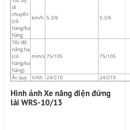
Tốc độ
di
chuyển
km/h
5.3/6
5.3/6
(có
hàng/ko
hàng
Tốc độ
nâng hạ
(có
mm/s
75/105
75/105
hàng/ko
hàng)
Ắc quy
V/Ah
24/210
24/210
Hình ảnh Xe nâng điện đứng
lái WRS-10/13