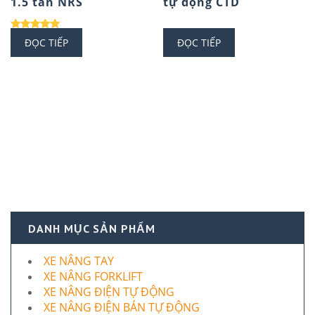
1.5 tấn NRS
tự động CTD
Được xếp
ĐỌC TIẾP
ĐỌC TIẾP
hạng
5.00
5 sao
DANH MỤC SẢN PHẨM
XE NÂNG TAY
XE NÂNG FORKLIFT
XE NÂNG ĐIỆN TỰ ĐỘNG
XE NÂNG ĐIỆN BÁN TỰ ĐỘNG