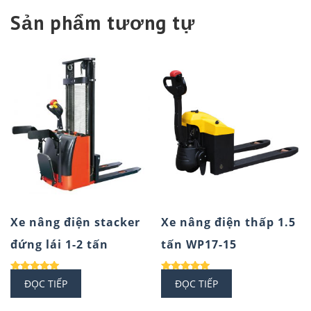
Sản phẩm tương tự
Xe nâng điện stacker
Xe nâng điện thấp 1.5
đứng lái 1-2 tấn
tấn WP17-15
Được xếp
Được xếp
ĐỌC TIẾP
ĐỌC TIẾP
hạng
hạng
5.00
5.00
5 sao
5 sao