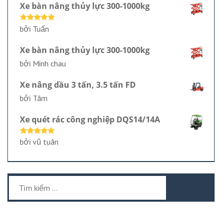
Xe bàn nâng thủy lực 300-1000kg
Được xếp
bởi Tuấn
hạng
5
5
sao
Xe bàn nâng thủy lực 300-1000kg
bởi Minh chau
Xe nâng dầu 3 tấn, 3.5 tấn FD
bởi Tâm
Xe quét rác công nghiệp DQS14/14A
Được xếp
bởi vũ tuân
hạng
5
5
sao
Tìm
kiếm
cho: