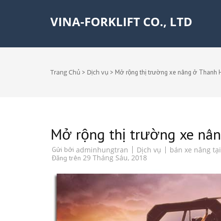
VINA-FORKLIFT CO., LTD
Trang Chủ
Dịch vụ
>
>
Mở rộng thị trường xe nâng ở Thanh 
Mở rộng thị trường xe nâ
Dịch vụ
bán xe nâng tạ
Gửi bởi
adminhungtran
29 Tháng Sáu, 2018
Đăng trên