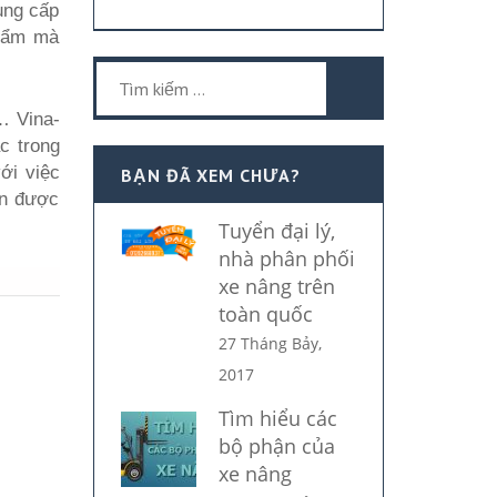
ung cấp
phẩm mà
Tìm
kiếm
… Vina-
cho:
c trong
ới việc
BẠN ĐÃ XEM CHƯA?
ôn được
Tuyển đại lý,
nhà phân phối
xe nâng trên
toàn quốc
27 Tháng Bảy,
2017
Tìm hiểu các
bộ phận của
xe nâng