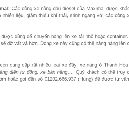
mal:
Các dòng xe nâng dầu diesel của Maximal được khá
o nhiên liệu, giảm thiểu khí thải, sánh ngang với các dòng
được dùng để chuyển hàng lên xe tải nhỏ hoặc container.
 sẽ đỡ vất vả hơn. Dòng xe này cũng có thể nâng hàng lên 
t còn cung cấp rất nhiều loại xe đẩy, xe nâng ở Thanh Hó
nâng điện tự động, xe bàn nâng
…. Quý khách có thể truy 
ft.com hoặc gọi đến số 01202.666.937 (Hưng) để được tư vấn