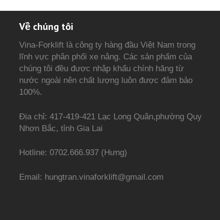
Về chúng tôi
Vina-Forklift là công ty hàng đầu Việt Nam trong
lĩnh vực phân phối xe nâng. Các sản phẩm của
chúng tôi đều được nhập khẩu chính hãng từ
nước ngoài nên chất lượng luôn được đảm bảo
100%.
Địa chỉ: 417-419-421 Lạc Long Quân,phường Quy
Nhơn Bắc, tỉnh Gia Lai
Hotline: 0702.666.937 (Hưng)
Email: hungtran.vinaforklift@gmail.com