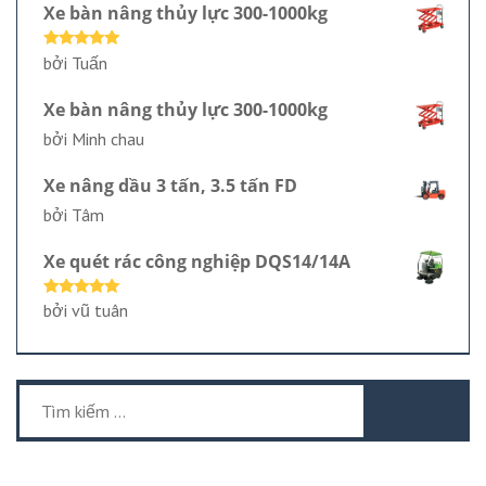
Xe bàn nâng thủy lực 300-1000kg
Được xếp
bởi Tuấn
hạng
5
5
sao
Xe bàn nâng thủy lực 300-1000kg
bởi Minh chau
Xe nâng dầu 3 tấn, 3.5 tấn FD
bởi Tâm
Xe quét rác công nghiệp DQS14/14A
Được xếp
bởi vũ tuân
hạng
5
5
sao
Tìm
kiếm
cho: