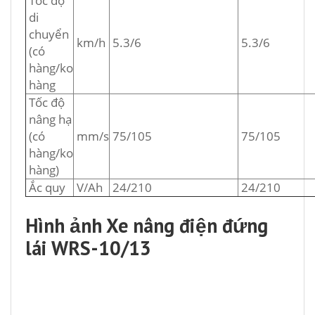
Tốc độ
di
chuyển
km/h
5.3/6
5.3/6
(có
hàng/ko
hàng
Tốc độ
nâng hạ
(có
mm/s
75/105
75/105
hàng/ko
hàng)
Ắc quy
V/Ah
24/210
24/210
Hình ảnh Xe nâng điện đứng
lái WRS-10/13