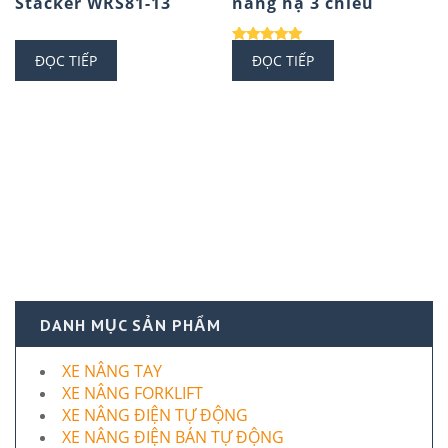
Stacker WRS81-13
nâng hạ 3 chiều
Được xếp
ĐỌC TIẾP
ĐỌC TIẾP
hạng
5.00
5 sao
DANH MỤC SẢN PHẨM
XE NÂNG TAY
XE NÂNG FORKLIFT
XE NÂNG ĐIỆN TỰ ĐỘNG
XE NÂNG ĐIỆN BÁN TỰ ĐỘNG