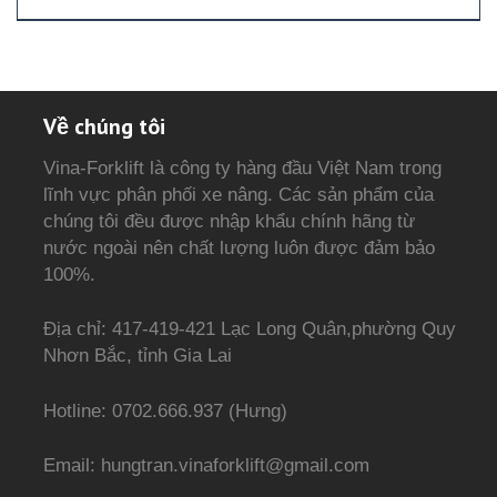
Về chúng tôi
Vina-Forklift là công ty hàng đầu Việt Nam trong
lĩnh vực phân phối xe nâng. Các sản phẩm của
chúng tôi đều được nhập khẩu chính hãng từ
nước ngoài nên chất lượng luôn được đảm bảo
100%.
Địa chỉ: 417-419-421 Lạc Long Quân,phường Quy
Nhơn Bắc, tỉnh Gia Lai
Hotline: 0702.666.937 (Hưng)
Email: hungtran.vinaforklift@gmail.com