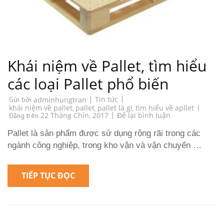
Khái niệm về Pallet, tìm hiểu
các loại Pallet phổ biến
Tin tức
Gửi bởi
adminhungtran
khái niệm về pallet
pallet
pallet là gì
tìm hiểu về apllet
,
,
,
on
22 Tháng Chín, 2017
Để lại bình luận
Đăng trên
Khái
niệm
Pallet là sản phẩm được sử dụng rộng rãi trong các
về
Pallet,
ngành công nghiệp, trong kho vận và vận chuyển …
tìm
hiểu
các
loại
TIẾP TỤC ĐỌC
Pallet
phổ
biến