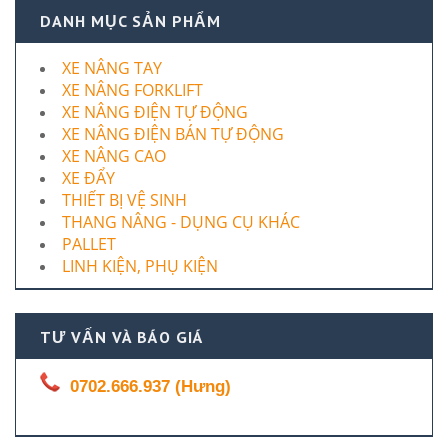
DANH MỤC SẢN PHẨM
XE NÂNG TAY
XE NÂNG FORKLIFT
XE NÂNG ĐIỆN TỰ ĐỘNG
XE NÂNG ĐIỆN BÁN TỰ ĐỘNG
XE NÂNG CAO
XE ĐẨY
THIẾT BỊ VỆ SINH
THANG NÂNG - DỤNG CỤ KHÁC
PALLET
LINH KIỆN, PHỤ KIỆN
TƯ VẤN VÀ BÁO GIÁ
0702.666.937 (Hưng)