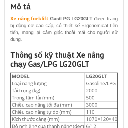
Mô tả
Xe nâng forklift
Gas/LPG LG20GLT
được trang
bị động cơ cao cấp, có thiết kế Ergonomical tiên
tiến, mang lại cảm giác thoải mái cho người sử
dụng.
Thông số kỹ thuật Xe nâng
chạy Gas/LPG LG20GLT
MODEL
LG20GLT
Loại năng lượng
Gasoline/LPG
Tải trọng (kg)
2000
Trọng tâm tải (mm)
500
Chiều cao nâng tối đa (mm)
3000
Chiều cao nâng tự do (mm)
110
Kích thước càng (mm)
1070×120×40
Độ nghiêng của thanh nâng (deg)
6/12