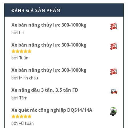
ĐÁNH GIÁ SẢN PHẨM
Xe bàn nâng thủy lực 300-1000kg
bởi Lai
Xe bàn nâng thủy lực 300-1000kg
Được xếp
bởi Tuấn
hạng
5
5
sao
Xe bàn nâng thủy lực 300-1000kg
bởi Minh chau
Xe nâng dầu 3 tấn, 3.5 tấn FD
bởi Tâm
Xe quét rác công nghiệp DQS14/14A
Được xếp
bởi vũ tuân
hạng
5
5