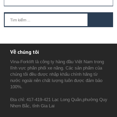
sao
Tìm
kiếm
cho:
Về chúng tôi
Vina-Forklift là công ty hàng đầu Việt Nam trong
lĩnh vực phân phối xe nâng. Các sản phẩm của
chúng tôi đều được nhập khẩu chính hãng từ
nước ngoài nên chất lượng luôn được đảm bảo
100%.
Địa chỉ: 417-419-421 Lạc Long Quân,phường Quy
Nhơn Bắc, tỉnh Gia Lai