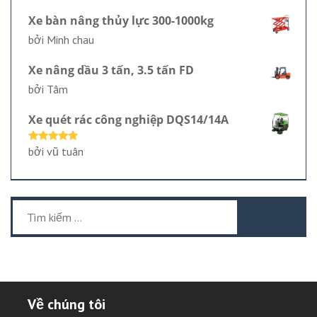
sao
Xe bàn nâng thủy lực 300-1000kg
bởi Minh chau
Xe nâng dầu 3 tấn, 3.5 tấn FD
bởi Tâm
Xe quét rác công nghiệp DQS14/14A
Được xếp
bởi vũ tuân
hạng
5
5
sao
Tìm
kiếm
cho:
Về chúng tôi