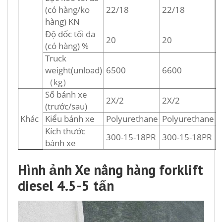
(có hàng/ko
22/18
22/18
hàng) KN
Độ dốc tối đa
20
20
(có hàng) %
Truck
weight(unload)
6500
6600
（kg）
Số bánh xe
2X/2
2X/2
(trước/sau)
Khác
Kiểu bánh xe
Polyurethane
Polyurethane
Kích thước
300-15-18PR
300-15-18PR
bánh xe
Hình ảnh Xe nâng hàng forklift
diesel 4.5-5 tấn