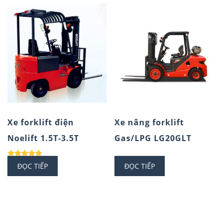
Xe forklift điện
Xe nâng forklift
Noelift 1.5T-3.5T
Gas/LPG LG20GLT
Được xếp
ĐỌC TIẾP
ĐỌC TIẾP
hạng
5.00
5 sao