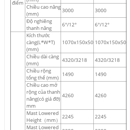
điểm
Chiều cao nâng
3000
3000
(mm)
Độ nghiêng
6°/12°
6°/12°
thanh nâng
Kích thước
càng(L*W*T)
1070x150x50
1070x150x50
(mm)
Chiều dài càng
4320/3218
4320/3218
(mm)
Chiều rộng
1490
1490
tổng thể (mm)
Chiều cao mở
rộng của thanh
4260
4260
nâng(có giá đỡ)
mm
Mast Lowered
2245
2245
Height（mm）
Mast Lowered