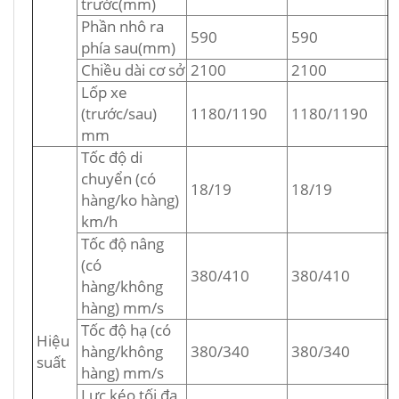
trước(mm)
Phần nhô ra
590
590
phía sau(mm)
Chiều dài cơ sở
2100
2100
Lốp xe
(trước/sau)
1180/1190
1180/1190
mm
Tốc độ di
chuyển (có
18/19
18/19
hàng/ko hàng)
km/h
Tốc độ nâng
(có
380/410
380/410
hàng/không
hàng) mm/s
Tốc độ hạ (có
Hiệu
hàng/không
380/340
380/340
suất
hàng) mm/s
Lực kéo tối đa