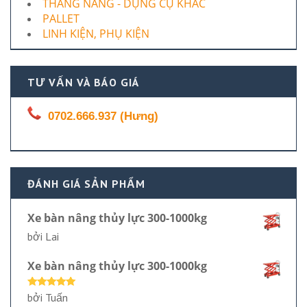
THANG NÂNG - DỤNG CỤ KHÁC
PALLET
LINH KIỆN, PHỤ KIỆN
TƯ VẤN VÀ BÁO GIÁ
0702.666.937 (Hưng)
ĐÁNH GIÁ SẢN PHẨM
Xe bàn nâng thủy lực 300-1000kg
bởi Lai
Xe bàn nâng thủy lực 300-1000kg
Được xếp
bởi Tuấn
hạng
5
5