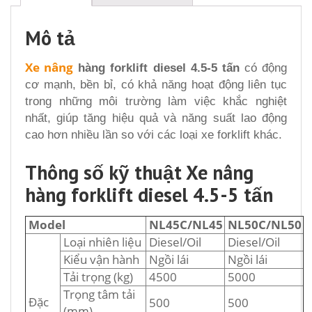
Mô tả
Xe nâng
hàng forklift diesel 4.5-5 tấn
có động
cơ mạnh, bền bỉ, có khả năng hoạt động liên tục
trong những môi trường làm việc khắc nghiệt
nhất, giúp tăng hiệu quả và năng suất lao động
cao hơn nhiều lần so với các loại xe forklift khác.
Thông số kỹ thuật Xe nâng
hàng forklift diesel 4.5-5 tấn
Model
NL45C/NL45
NL50C/NL50
Loại nhiên liệu
Diesel/Oil
Diesel/Oil
Kiểu vận hành
Ngồi lái
Ngồi lái
Tải trọng (kg)
4500
5000
Trọng tâm tải
Đặc
500
500
(mm)