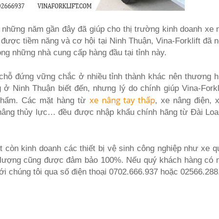
 những năm gần đây đã giúp cho thị trường kinh doanh xe n
được tiềm năng và cơ hội tại Ninh Thuận, Vina-Forklift đã 
ong những nhà cung cấp hàng đầu tại tỉnh này.
ó chỗ đứng vững chắc ở nhiều tỉnh thành khác nên thương h
 Ninh Thuận biết đến, nhưng lý do chính giúp Vina-Forkli
xe nâng tay thấp
 phẩm. Các mặt hàng từ
, xe nâng điện, 
n nâng thủy lực… đều được nhập khẩu chính hãng từ Đài Loa
t còn kinh doanh các thiết bị vệ sinh công nghiệp như xe q
t lượng cũng được đảm bảo 100%. Nếu quý khách hàng có 
với chúng tôi qua số điện thoại 0702.666.937 hoặc 02566.288