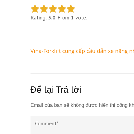
Rating:
5.0
. From 1 vote.
Điều
Vina-Forklift cung cấp cầu dẫn xe nâng 
hướng
bài
viết
Để lại Trả lời
Email của bạn sẽ không được hiển thị công kh