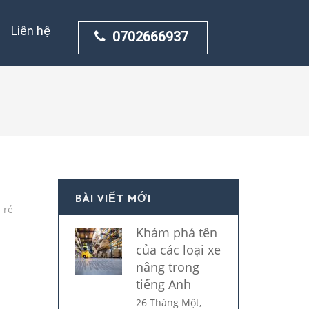
Liên hệ
0702666937
BÀI VIẾT MỚI
 rẻ
Khám phá tên
của các loại xe
nâng trong
tiếng Anh
26 Tháng Một,