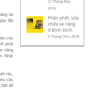
21 Tháng Bảy,
2018
âng tại
Phân phối, sửa
ngay lập
chữa xe nâng
ở Bình Định
5 Tháng Chín, 2018
iệu của
ft phát
xe nâng
n, Nhật
uét rác,
nhu cầu
.288 để