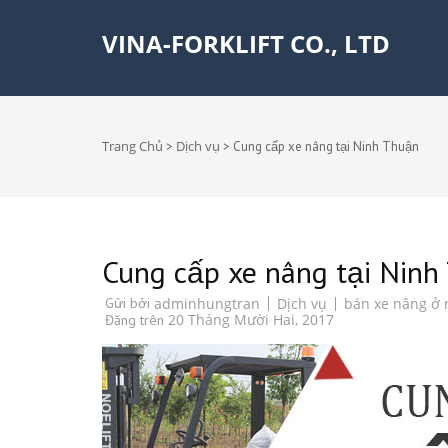
VINA-FORKLIFT CO., LTD
Trang Chủ
Dịch vụ
>
>
Cung cấp xe nâng tại Ninh Thuận
Cung cấp xe nâng tại Ninh
Dịch vụ
bán xe nâng ở 
Gửi bởi
adminhungtran
20 Tháng Mười Hai, 2017
Đăng trên