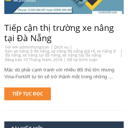
Tiếp cận thị trường xe nâng
tại Đà Nẵng
Dịch vụ
Gửi bởi
adminhungtran
bán xe nâng ở đà nẵng
xe nâng đà nẵng giá rẻ
xe nâng ở
,
,
đà nẵng
xe nâng tại đà nẵng
xe nâng tay đà nẵng
,
,
on
10 Tháng Năm, 2018
Để lại bình luận
Đăng trên
Tiếp
cận
Mặc dù phải cạnh tranh với nhiều đối thủ lớn nhưng
thị
trường
Vina-Forklift tự tin sẽ trở thành một trong những …
xe
nâng
tại
Đà
TIẾP TỤC ĐỌC
Nẵng