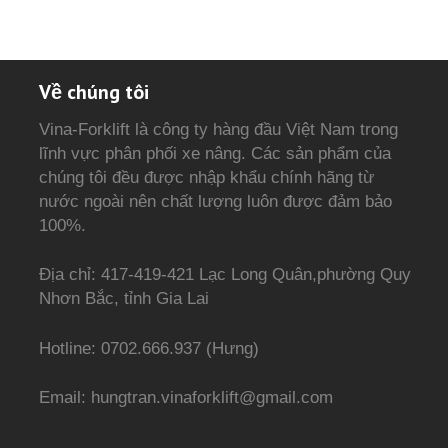
Về chúng tôi
Vina-Forklift là công ty hàng đầu Việt Nam trong
lĩnh vực phân phối xe nâng. Các sản phẩm của
chúng tôi đều được nhập khẩu chính hãng từ
nước ngoài nên chất lượng luôn được đảm bảo
100%.
Địa chỉ: 417-419-421 Lạc Long Quân,phường Quy
Nhơn Bắc, tỉnh Gia Lai
Hotline: 0702.666.937 (Hưng)
Email: hungtran.vinaforklift@gmail.com