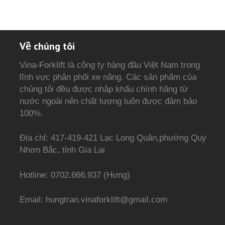
Về chúng tôi
Vina-Forklift là công ty hàng đầu Việt Nam trong
lĩnh vực phân phối xe nâng. Các sản phẩm của
chúng tôi đều được nhập khẩu chính hãng từ
nước ngoài nên chất lượng luôn được đảm bảo
100%.
Địa chỉ: 417-419-421 Lạc Long Quân,phường Quy
Nhơn Bắc, tỉnh Gia Lai
Hotline: 0702.666.937 (Hưng)
Email: hungtran.vinaforklift@gmail.com