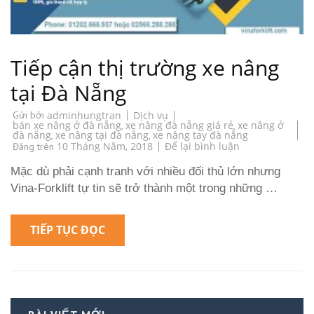
Tiếp cận thị trường xe nâng
tại Đà Nẵng
Dịch vụ
Gửi bởi
adminhungtran
bán xe nâng ở đà nẵng
xe nâng đà nẵng giá rẻ
xe nâng ở
,
,
đà nẵng
xe nâng tại đà nẵng
xe nâng tay đà nẵng
,
,
on
10 Tháng Năm, 2018
Để lại bình luận
Đăng trên
Tiếp
cận
Mặc dù phải cạnh tranh với nhiều đối thủ lớn nhưng
thị
trường
Vina-Forklift tự tin sẽ trở thành một trong những …
xe
nâng
tại
Đà
TIẾP TỤC ĐỌC
Nẵng