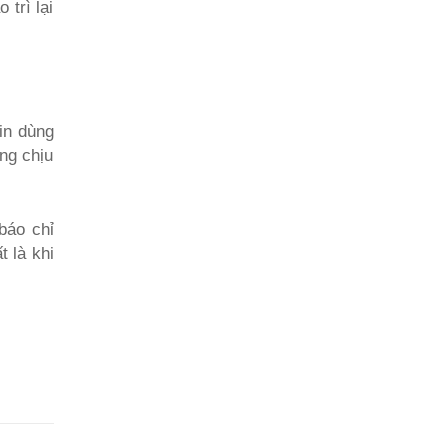
 trì lại
in dùng
ng chịu
báo chỉ
t là khi