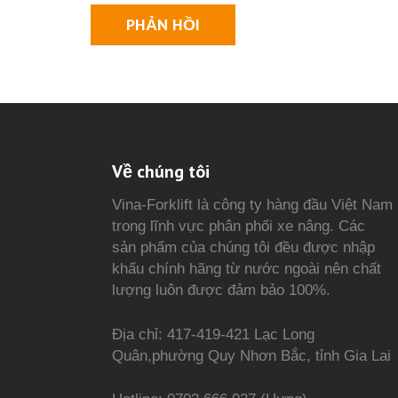
Về chúng tôi
Vina-Forklift là công ty hàng đầu Việt Nam
trong lĩnh vực phân phối xe nâng. Các
sản phẩm của chúng tôi đều được nhập
khẩu chính hãng từ nước ngoài nên chất
lượng luôn được đảm bảo 100%.
Địa chỉ: 417-419-421 Lạc Long
Quân,phường Quy Nhơn Bắc, tỉnh Gia Lai