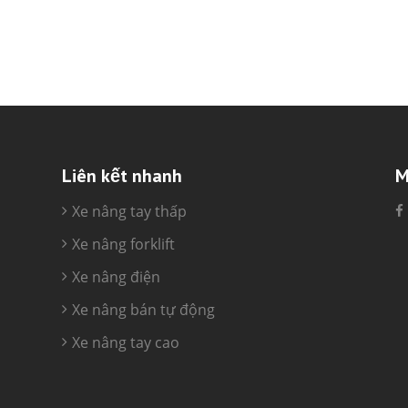
Liên kết nhanh
M
Xe nâng tay thấp
Xe nâng forklift
Xe nâng điện
Xe nâng bán tự động
Xe nâng tay cao