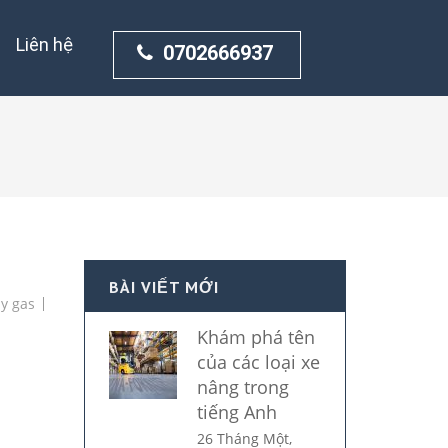
Liên hệ
0702666937
BÀI VIẾT MỚI
y gas
Khám phá tên
của các loại xe
nâng trong
tiếng Anh
26 Tháng Một,