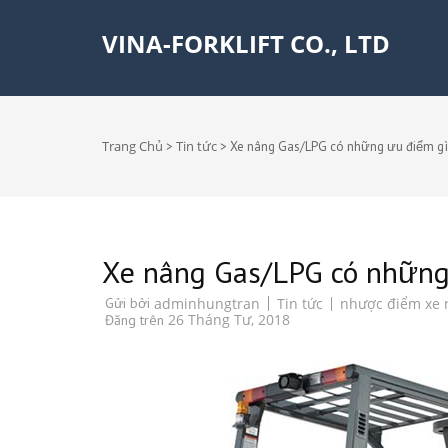
VINA-FORKLIFT CO., LTD
Trang Chủ
Tin tức
>
>
Xe nâng Gas/LPG có những ưu điểm gì
Xe nâng Gas/LPG có những
Tin tức
nhược điểm xe 
Gửi bởi
adminhungtran
26 Tháng Tư, 2018
Đăng trên