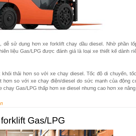
 dễ sử dụng hơn xe forklift chạy dầu diesel. Nhờ phần lố
ên liệu Gas/LPG được đánh giá là loại xe thiết kế dành ri
khói thải hơn so với xe chạy diesel. Tốc độ di chuyển, tốc
tốt hơn so với xe chạy điện/diesel do sức mạnh của động 
n xe chạy Gas/LPG thấp hơn xe diesel nhưng cao hơn xe nâng
ần
orklift Gas/LPG