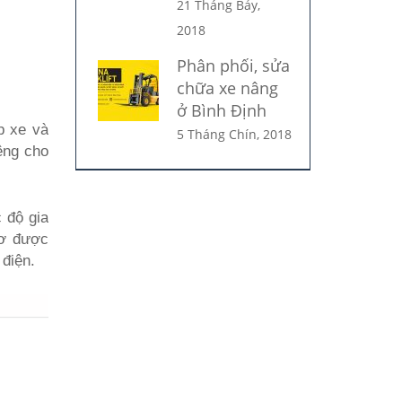
21 Tháng Bảy,
2018
Phân phối, sửa
chữa xe nâng
ở Bình Định
p xe và
5 Tháng Chín, 2018
êng cho
 độ gia
cơ được
 điện.